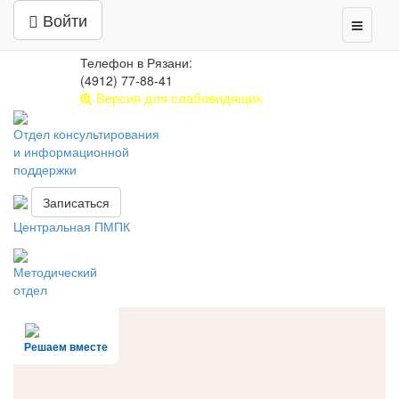
Центр психолого-педагогической,
Войти
Toggle
медицинской и социальной помощи
navigati
РЯЗАНСКАЯ ОБЛАСТЬ
Телефон в Рязани:
(4912) 77-88-41
Версия для слабовидящих
Отдел консультирования
и информационной
поддержки
Записаться
Центральная ПМПК
Методический
отдел
Решаем вместе