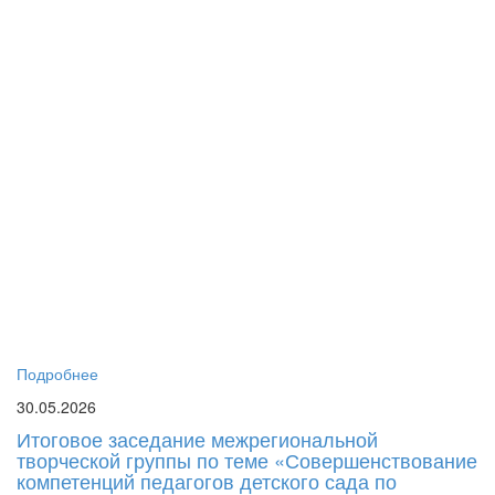
го
дл
пе
си
до
об
пе
пс
Г
Р
«
Ма
Ро
Ел
Юр
бы
Подробнее
30.05.2026
Итоговое заседание межрегиональной
творческой группы по теме «Совершенствование
компетенций педагогов детского сада по