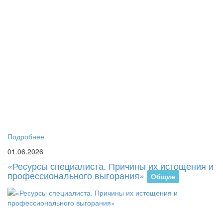
В
Р
им
С.
Ес
со
Ба
ка
пс
пе
и
со
со
Подробнее
01.06.2026
«Ресурсы специалиста. Причины их истощения и
профессионального выгорания»
Общие
2
ма
20