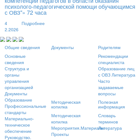
компетенций педагогов в области оказания
психолого-педагогической помощи обучающимся
с ОВЗ"» 72 часа
4
Подробнее
2.2026
Общие сведения
Документы
Родителям
Основные
Рекомендации
сведения
специалиста
Структура и
Образование лиц
органы
с ОВЗ
Литература
управления
Часто
организацией
задаваемые
Документы
вопросы
Образование
Методическая
Полезная
Профессиональные
копилка
информация
стандарты
Методическая
Словарь
Материально-
копилка
терминов
техническое
Мероприятия.Материалы
Литература
обеспечение
Проекты
Руководство.