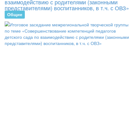
взаимодействию с родителями (законными
представителями) воспитанников, в т.ч. с ОВЗ»
Общие
В
Г
Р
«
28
пр
в
оч
-
ди
фо
ит
за
ме
тв
гр
по
те