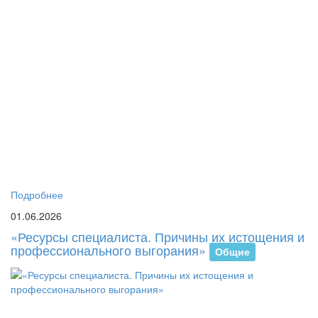
В
Р
им
С.
Ес
со
Ба
ка
пс
пе
и
со
со
Подробнее
01.06.2026
«Ресурсы специалиста. Причины их истощения и
профессионального выгорания»
Общие
2
ма
20