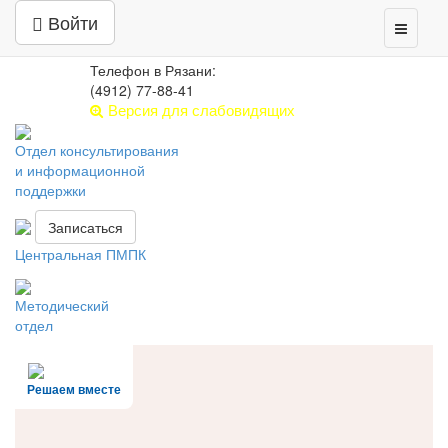
Центр психолого-педагогической,
Войти
Toggle
медицинской и социальной помощи
navigati
РЯЗАНСКАЯ ОБЛАСТЬ
Телефон в Рязани:
(4912) 77-88-41
Версия для слабовидящих
Отдел консультирования
и информационной
поддержки
Записаться
Центральная ПМПК
Методический
отдел
Решаем вместе