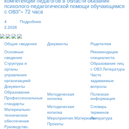
компетенций педагогов в области оказания
психолого-педагогической помощи обучающимся
с ОВЗ"» 72 часа
4
Подробнее
2.2026
Общие сведения
Документы
Родителям
Основные
Рекомендации
сведения
специалиста
Структура и
Образование лиц
органы
с ОВЗ
Литература
управления
Часто
организацией
задаваемые
Документы
вопросы
Образование
Методическая
Полезная
Профессиональные
копилка
информация
стандарты
Методическая
Словарь
Материально-
копилка
терминов
техническое
Мероприятия.Материалы
Литература
обеспечение
Проекты
Руководство.