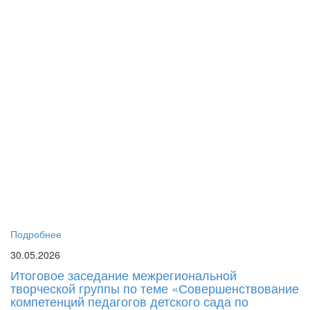
го
дл
пе
си
до
об
пе
пс
Г
Р
«
Ма
Ро
Ел
Юр
бы
Подробнее
30.05.2026
Итоговое заседание межрегиональной
творческой группы по теме «Совершенствование
компетенций педагогов детского сада по