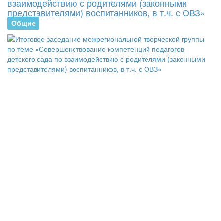
взаимодействию с родителями (законными
представителями) воспитанников, в т.ч. с ОВЗ»
Общие
В
Г
Р
«
28
пр
в
оч
-
ди
фо
ит
за
ме
тв
гр
по
те