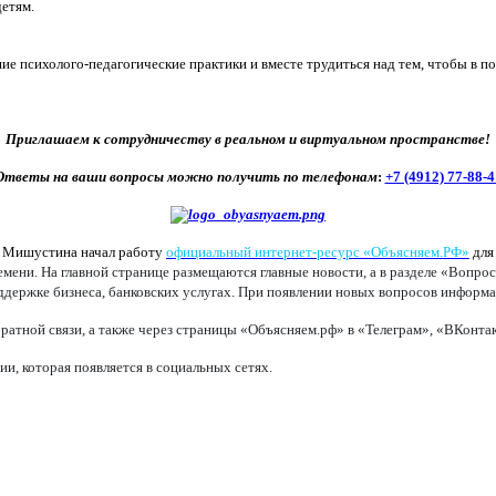
етям.
е психолого-педагогические практики и вместе трудиться над тем, чтобы в п
Приглашаем к сотрудничеству в реальном и виртуальном пространстве!
Ответы на ваши вопросы можно получить по телефонам
:
+7 (4912) 77-88-4
а Мишустина начал работу
официальный интернет-ресурс «Объясняем.РФ»
для
ени. На главной странице размещаются главные новости, а в разделе «Вопрос
оддержке бизнеса, банковских услугах. При появлении новых вопросов информац
ратной связи, а также через страницы «Объясняем.рф» в «Телеграм», «ВКонт
, которая появляется в социальных сетях.