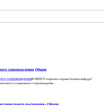
ьного сопровождения
Общие
В ИППСР открылась первая базовая кафедра!
ического и социального сопровождения....
фессионального выгорания»
Общие