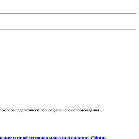
ихолого-педагогического и социального сопровождения....
щения и профессионального выгорания»
Общие