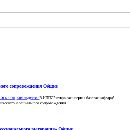
ьного сопровождения
Общие
В ИППСР открылась первая базовая кафедра!
ического и социального сопровождения....
фессионального выгорания»
Общие