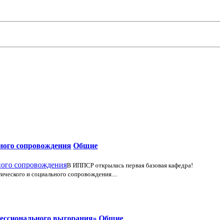
ьного сопровождения
Общие
В ИППСР открылась первая базовая кафедра!
ического и социального сопровождения....
фессионального выгорания»
Общие