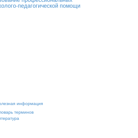
ихолого-педагогической помощи
олезная информация
ловарь терминов
итература