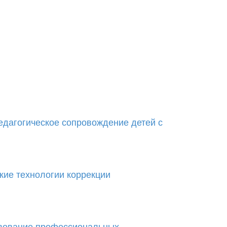
итоговое
заседание
межрегиональной
творческой
группы
по
теме
«Совершенствова
...
дагогическое сопровождение детей с
ие технологии коррекции
вование профессиональных