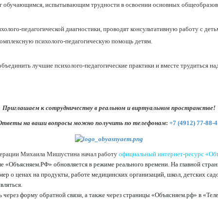
уг обучающимся, испытывающим трудности в освоении основных общеобразова
холого-педагогической диагностики, проводят консультативную работу с дет
комплексную психолого-педагогическую помощь детям.
бъединить лучшие психолого-педагогические практики и вместе трудиться над
Приглашаем к сотрудничеству в реальном и виртуальном пространстве!
Ответы на ваши вопросы можно получить по телефонам
:
+7 (4912) 77-88-4
дерации Михаила Мишустина начал работу
официальный интернет-ресурс «Об
е «Объясняем.РФ» обновляется в режиме реального времени. На главной стран
ер о ценах на продукты, работе медицинских организаций, школ, детских садо
вляться.
ь через форму обратной связи, а также через страницы «Объясняем.рф» в «Те