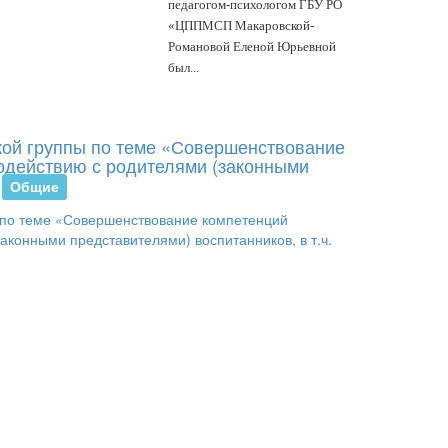
педагогом-психологом ГБУ РО
«ЦППМСП Макаровской-
Романовой Еленой Юрьевной
был...
кой группы по теме «Совершенствование
модействию с родителями (законными
Общие
В
ГБУ
РО
«ЦППМСП»
28.05.2026
прошло
в
очно
-
дистанционном
формате