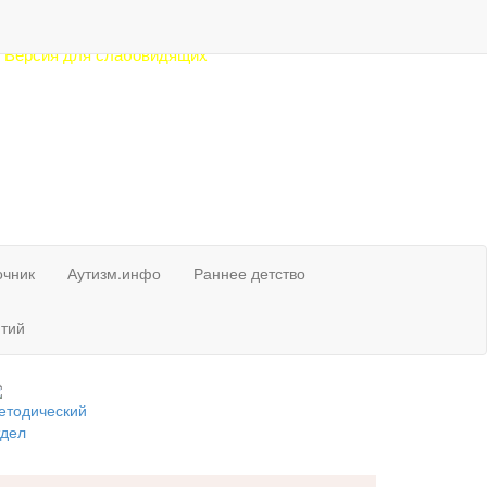
елефон в Рязани:
912) 77-88-41
Версия для слабовидящих
очник
Аутизм.инфо
Раннее детство
тий
етодический
тдел