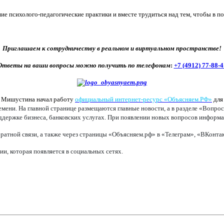
е психолого-педагогические практики и вместе трудиться над тем, чтобы в п
Приглашаем к сотрудничеству в реальном и виртуальном пространстве!
Ответы на ваши вопросы можно получить по телефонам
:
+7 (4912) 77-88-4
а Мишустина начал работу
официальный интернет-ресурс «Объясняем.РФ»
для
ени. На главной странице размещаются главные новости, а в разделе «Вопрос
оддержке бизнеса, банковских услугах. При появлении новых вопросов информац
ратной связи, а также через страницы «Объясняем.рф» в «Телеграм», «ВКонт
, которая появляется в социальных сетях.