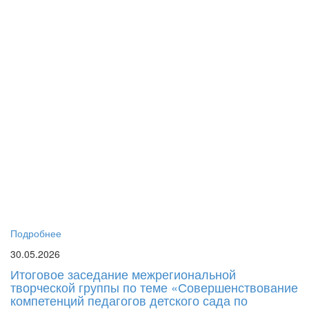
го
дл
пе
си
до
об
пе
пс
Г
Р
«
Ма
Ро
Ел
Юр
бы
Подробнее
30.05.2026
Итоговое заседание межрегиональной
творческой группы по теме «Совершенствование
компетенций педагогов детского сада по