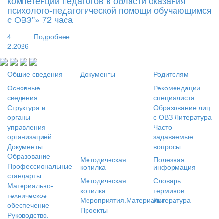
компетенций педагогов в области оказания
психолого-педагогической помощи обучающимся
с ОВЗ"» 72 часа
4
Подробнее
2.2026
Общие сведения
Документы
Родителям
Основные
Рекомендации
сведения
специалиста
Структура и
Образование лиц
органы
с ОВЗ
Литература
управления
Часто
организацией
задаваемые
Документы
вопросы
Образование
Методическая
Полезная
Профессиональные
копилка
информация
стандарты
Методическая
Словарь
Материально-
копилка
терминов
техническое
Мероприятия.Материалы
Литература
обеспечение
Проекты
Руководство.