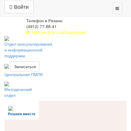
Центр психолого-педагогической,
Войти
Toggle
медицинской и социальной помощи
navigati
РЯЗАНСКАЯ ОБЛАСТЬ
Телефон в Рязани:
(4912) 77-88-41
Версия для слабовидящих
Отдел консультирования
и информационной
поддержки
Записаться
Центральная ПМПК
Методический
отдел
Решаем вместе