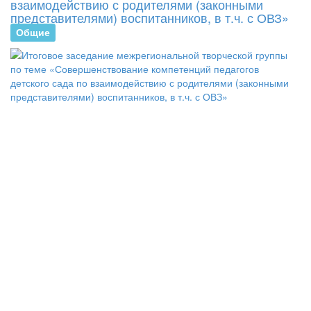
взаимодействию с родителями (законными
представителями) воспитанников, в т.ч. с ОВЗ»
Общие
В
Г
Р
«
28
пр
в
оч
-
ди
фо
ит
за
ме
тв
гр
по
те