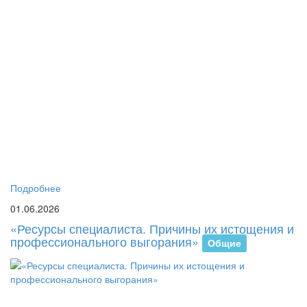
В
Р
им
С.
Ес
со
Ба
ка
пс
пе
и
со
со
Подробнее
01.06.2026
«Ресурсы специалиста. Причины их истощения и
профессионального выгорания»
Общие
2
ма
20