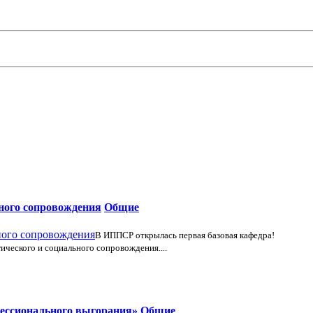
ьного сопровождения
Общие
В ИППСР открылась первая базовая кафедра!
ического и социального сопровождения....
фессионального выгорания»
Общие