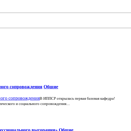
ьного сопровождения
Общие
В ИППСР открылась первая базовая кафедра!
ического и социального сопровождения....
фессионального выгорания»
Общие