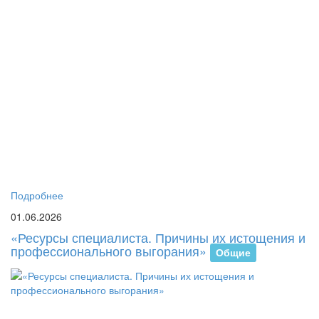
В
Р
им
С.
Ес
со
Ба
ка
пс
пе
и
со
со
Подробнее
01.06.2026
«Ресурсы специалиста. Причины их истощения и
профессионального выгорания»
Общие
2
ма
20