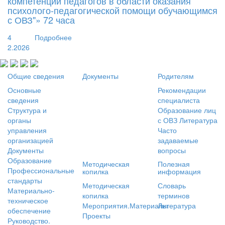
компетенций педагогов в области оказания
психолого-педагогической помощи обучающимся
с ОВЗ"» 72 часа
4
Подробнее
2.2026
Общие сведения
Документы
Родителям
Основные
Рекомендации
сведения
специалиста
Структура и
Образование лиц
органы
с ОВЗ
Литература
управления
Часто
организацией
задаваемые
Документы
вопросы
Образование
Методическая
Полезная
Профессиональные
копилка
информация
стандарты
Методическая
Словарь
Материально-
копилка
терминов
техническое
Мероприятия.Материалы
Литература
обеспечение
Проекты
Руководство.