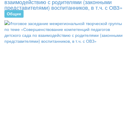
взаимодействию с родителями (законными
представителями) воспитанников, в т.ч. с ОВЗ»
Общие
В
Г
Р
«
28
пр
в
оч
-
ди
фо
ит
за
ме
тв
гр
по
те