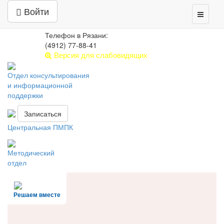
Центр психолого-педагогической,
Войти
Toggle
медицинской и социальной помощи
navigati
РЯЗАНСКАЯ ОБЛАСТЬ
Телефон в Рязани:
(4912) 77-88-41
Версия для слабовидящих
Отдел консультирования
и информационной
поддержки
Записаться
Центральная ПМПК
Методический
отдел
Решаем вместе