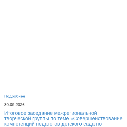
го
дл
пе
си
до
об
пе
пс
Г
Р
«
Ма
Ро
Ел
Юр
бы
Подробнее
30.05.2026
Итоговое заседание межрегиональной
творческой группы по теме «Совершенствование
компетенций педагогов детского сада по