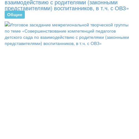
взаимодействию с родителями (законными
представителями) воспитанников, в т.ч. с ОВЗ»
Общие
В
Г
Р
«
28
пр
в
оч
-
ди
фо
ит
за
ме
тв
гр
по
те