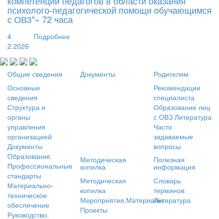
компетенций педагогов в области оказания
психолого-педагогической помощи обучающимся
с ОВЗ"» 72 часа
4
Подробнее
2.2026
Общие сведения
Документы
Родителям
Основные
Рекомендации
сведения
специалиста
Структура и
Образование лиц
органы
с ОВЗ
Литература
управления
Часто
организацией
задаваемые
Документы
вопросы
Образование
Методическая
Полезная
Профессиональные
копилка
информация
стандарты
Методическая
Словарь
Материально-
копилка
терминов
техническое
Мероприятия.Материалы
Литература
обеспечение
Проекты
Руководство.