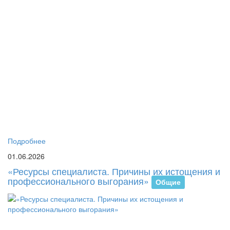
В
Р
им
С.
Ес
со
Ба
ка
пс
пе
и
со
со
Подробнее
01.06.2026
«Ресурсы специалиста. Причины их истощения и
профессионального выгорания»
Общие
2
ма
20