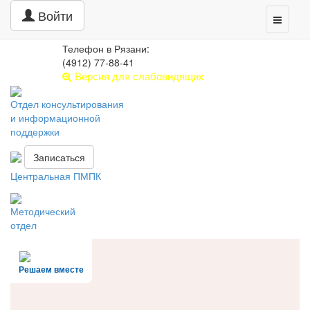
Центр психолого-педагогической,
Войти
Toggle
медицинской и социальной помощи
navigati
РЯЗАНСКАЯ ОБЛАСТЬ
Телефон в Рязани:
(4912) 77-88-41
Версия для слабовидящих
Отдел консультирования
и информационной
поддержки
Записаться
Центральная ПМПК
Методический
отдел
Решаем вместе