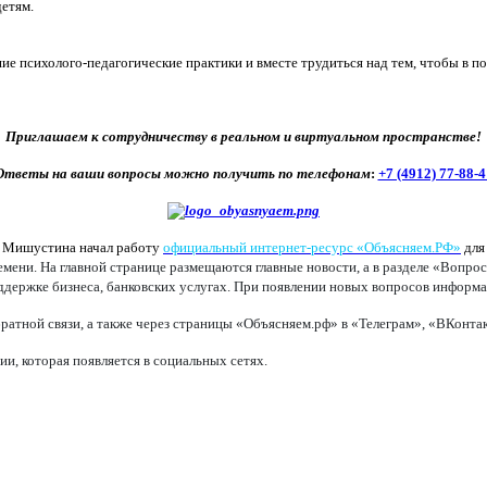
етям.
е психолого-педагогические практики и вместе трудиться над тем, чтобы в п
Приглашаем к сотрудничеству в реальном и виртуальном пространстве!
Ответы на ваши вопросы можно получить по телефонам
:
+7 (4912) 77-88-4
а Мишустина начал работу
официальный интернет-ресурс «Объясняем.РФ»
для
ени. На главной странице размещаются главные новости, а в разделе «Вопрос
оддержке бизнеса, банковских услугах. При появлении новых вопросов информац
ратной связи, а также через страницы «Объясняем.рф» в «Телеграм», «ВКонт
, которая появляется в социальных сетях.