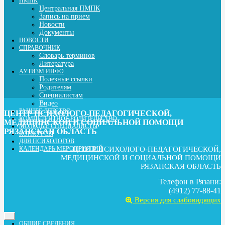
ПМПК
Центральная ПМПК
Запись на прием
Новости
Документы
НОВОСТИ
СПРАВОЧНИК
Словарь терминов
Литература
АУТИЗМ.ИНФО
Полезные ссылки
Родителям
Специалистам
Видео
РАННЕЕ ДЕТСТВО
ЦЕНТР ПСИХОЛОГО-ПЕДАГОГИЧЕСКОЙ,
КОМПЕТЕНТНОЕ РОДИТЕЛЬСТВО
МЕДИЦИНСКОЙ И СОЦИАЛЬНОЙ ПОМОЩИ
МОЛОДЫЕ СПЕЦИАЛИСТЫ
РЯЗАНСКАЯ ОБЛАСТЬ
КОНКУРСЫ
ДЛЯ ПСИХОЛОГОВ
ЦЕНТР ПСИХОЛОГО-ПЕДАГОГИЧЕСКОЙ,
КАЛЕНДАРЬ МЕРОПРИЯТИЙ
МЕДИЦИНСКОЙ И СОЦИАЛЬНОЙ ПОМОЩИ
РЯЗАНСКАЯ ОБЛАСТЬ
Телефон в Рязани:
(4912) 77-88-41
Версия для слабовидящих
Toggle
ОБЩИЕ СВЕДЕНИЯ