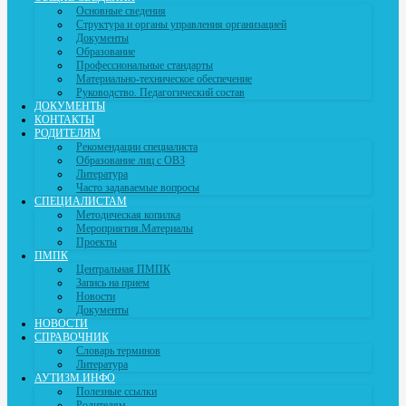
navigation
Основные сведения
Структура и органы управления организацией
Документы
Образование
Профессиональные стандарты
Материально-техническое обеспечение
Руководство. Педагогический состав
ДОКУМЕНТЫ
КОНТАКТЫ
РОДИТЕЛЯМ
Рекомендации специалиста
Образование лиц с ОВЗ
Литература
Часто задаваемые вопросы
СПЕЦИАЛИСТАМ
Методическая копилка
Мероприятия.Материалы
Проекты
ПМПК
Центральная ПМПК
Запись на прием
Новости
Документы
НОВОСТИ
СПРАВОЧНИК
Словарь терминов
Литература
АУТИЗМ.ИНФО
Полезные ссылки
Родителям