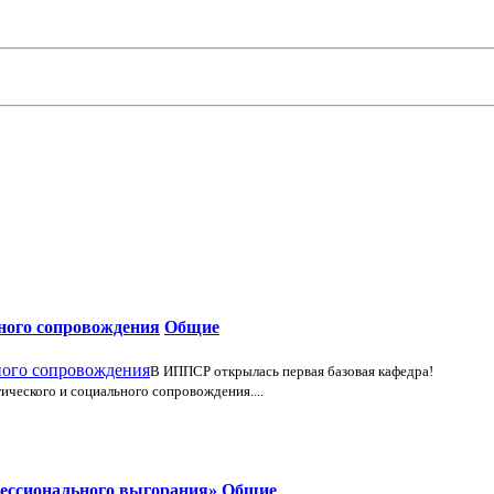
ьного сопровождения
Общие
В ИППСР открылась первая базовая кафедра!
ического и социального сопровождения....
фессионального выгорания»
Общие