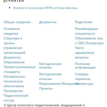
ПАМЯТКИ
Памятка по реализации ИПРА ребенка-инвалида
Общие сведения
Документы
Родителям
Основные
Рекомендации
сведения
специалиста
Структура и
Образование лиц
органы
с ОВЗ
Литература
управления
Часто
организацией
задаваемые
Документы
вопросы
Образование
Методическая
Полезная
Профессиональные
копилка
информация
стандарты
Методическая
Словарь
Материально-
копилка
терминов
техническое
Мероприятия.Материалы
Литература
обеспечение
Проекты
Руководство.
Педагогический
состав
© Центр психолого-педагогической, медицинской и