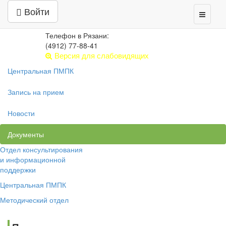
Центр психолого-педагогической,
Войти
Toggle
медицинской и социальной помощи
navigati
РЯЗАНСКАЯ ОБЛАСТЬ
Телефон в Рязани:
(4912) 77-88-41
Версия для слабовидящих
Центральная ПМПК
Запись на прием
Новости
Документы
Отдел консультирования
и информационной
поддержки
Центральная ПМПК
Методический отдел