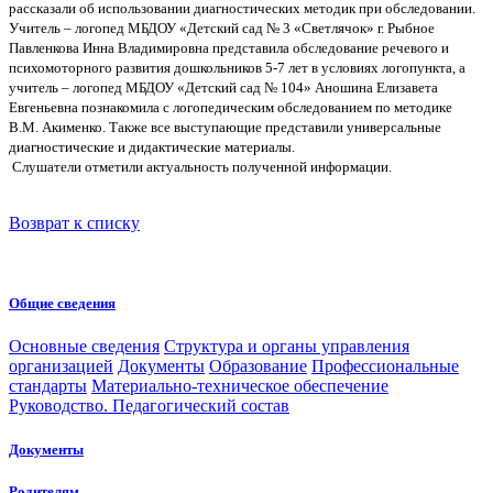
рассказали об использовании диагностических методик при обследовании.
Учитель – логопед МБДОУ «Детский сад № 3 «Светлячок» г. Рыбное
Павленкова Инна Владимировна представила обследование речевого и
психомоторного развития дошкольников 5-7 лет в условиях логопункта, а
учитель – логопед МБДОУ «Детский сад № 104» Аношина Елизавета
Евгеньевна познакомила с логопедическим обследованием по методике
В.М. Акименко. Также все выступающие представили универсальные
диагностические и дидактические материалы.
Cлушатели отметили актуальность полученной информации.
Возврат к списку
Общие сведения
Основные сведения
Структура и органы управления
организацией
Документы
Образование
Профессиональные
стандарты
Материально-техническое обеспечение
Руководство. Педагогический состав
Документы
Родителям